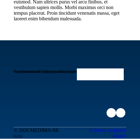
euismod. Nam ultrices purus vel arcu finibus, et
vestibulum sapien mollis. Morbi maximus orci non
tempus placerat. Proin tincidunt venenatis massa, eget
laoreet enim bibendum malesuada.
Poskytnutím emailovej adresy súhlasím so spracúvaním osobných údajov pre účely zasielania noviniek. Súhlas je možné kedykoľvek odvolať.
© 2026 MEDIMA-SK
Ochrana osobných
s.r.o.
údajov