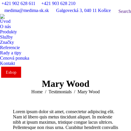
+421 902 628 611
+421 903 628 210
Fac
medima@medima-sk.sk
Galgovecká 3, 040 11 Košice
Search:
Search
pag
ope
Úvod
in
O nás
Produkty
ne
Služby
win
Značky
Referencie
Rady a tipy
Cenová ponuka
Kontakt
Eshop
Mary Wood
You are here:
Home
Testimonials
Mary Wood
Lorem ipsum dolor sit amet, consectetur adipiscing elit.
Nam id libero quis metus tincidunt aliquet. In molestie
nibh at ipsum maximus, tristique congue lacus ultrices.
Pellentesque non risus urna. Curabitur hendrerit convallis